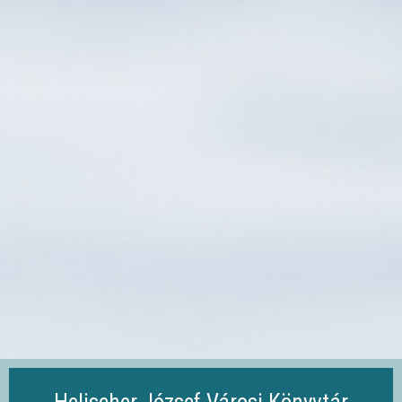
Ugrás
a
tartalomra