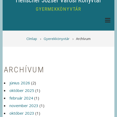
Helischer József Városi Könyvtár
GYERMEKKÖNYVTÁR
MORZSA
Címlap
Gyerekkönyvtár
Archívum
ARCHÍVUM
június 2026
(2)
október 2025
(1)
február 2024
(1)
november 2023
(1)
október 2023
(1)