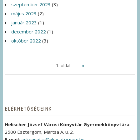
szeptember 2023
(3)
május 2023
(2)
január 2023
(1)
december 2022
(1)
október 2022
(3)
OLDALSZÁMOZÁS
1. oldal
Következő
››
oldal
ELÉRHETŐSÉGEINK
Helischer József Városi Könyvtár Gyermekkönyvtára
2500 Esztergom, Martsa A. u. 2.
E-mail:
gykonyvtar@vkesztergom.hu