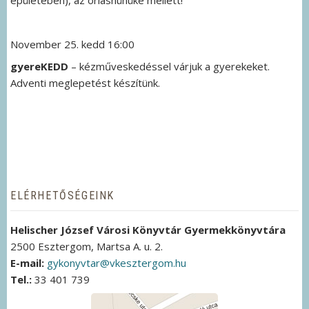
épületében), az óriásnünüke mellett!
November 25. kedd 16:00
gyereKEDD
– kézműveskedéssel várjuk a gyerekeket.
Adventi meglepetést készítünk.
ELÉRHETŐSÉGEINK
Helischer József Városi Könyvtár Gyermekkönyvtára
2500 Esztergom, Martsa A. u. 2.
E-mail:
gykonyvtar@vkesztergom.hu
Tel.:
33 401 739