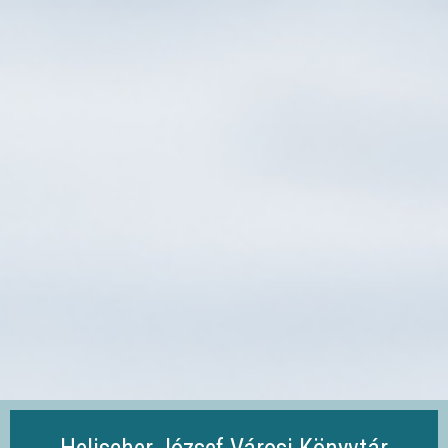
Ugrás
a
tartalomra