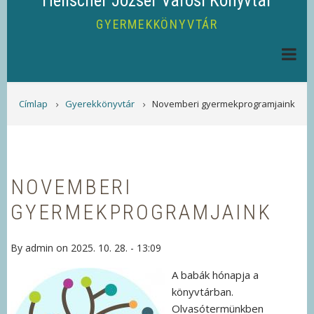
Helischer József Városi Könyvtár
GYERMEKKÖNYVTÁR
MORZSA
Címlap
Gyerekkönyvtár
Novemberi gyermekprogramjaink
NOVEMBERI
GYERMEKPROGRAMJAINK
By
admin
on
2025. 10. 28. - 13:09
A babák hónapja a
könyvtárban.
Olvasótermünkben