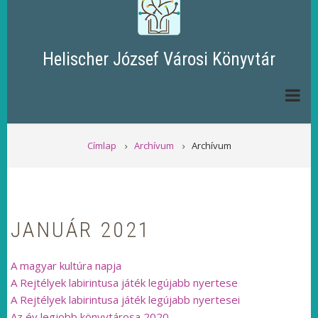
Helischer József Városi Könyvtár
MORZSA
Címlap
Archívum
Archívum
JANUÁR 2021
A magyar kultúra napja
A Rejtélyek labirintusa játék legújabb nyertese
A Rejtélyek labirintusa játék legújabb nyertesei
Az év legjobb könyvtárosa 2020