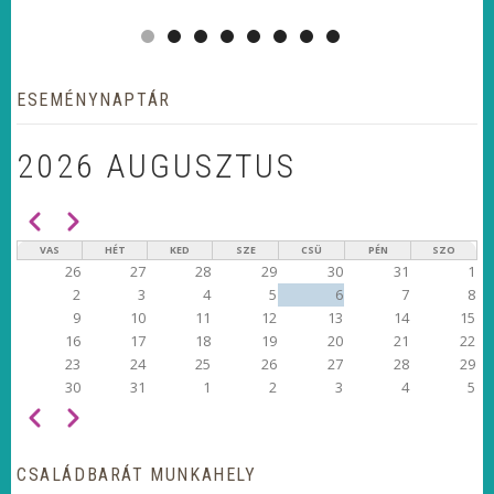
ESEMÉNYNAPTÁR
2026 AUGUSZTUS
Előző
Következő
OLDALSZÁMOZÁS
VAS
HÉT
KED
SZE
CSÜ
PÉN
SZO
26
27
28
29
30
31
1
2
3
4
5
6
7
8
9
10
11
12
13
14
15
16
17
18
19
20
21
22
23
24
25
26
27
28
29
30
31
1
2
3
4
5
Előző
Következő
OLDALSZÁMOZÁS
CSALÁDBARÁT MUNKAHELY