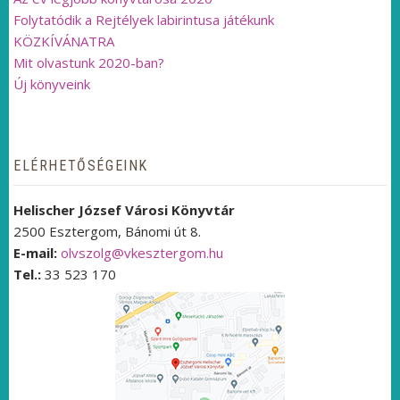
Folytatódik a Rejtélyek labirintusa játékunk
KÖZKÍVÁNATRA
Mit olvastunk 2020-ban?
Új könyveink
ELÉRHETŐSÉGEINK
Helischer József Városi Könyvtár
2500 Esztergom, Bánomi út 8.
E-mail:
olvszolg@vkesztergom.hu
Tel.:
33 523 170