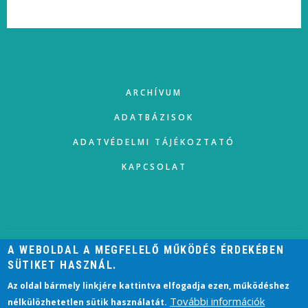
FOOTER
ARCHÍVUM
ADATBÁZISOK
ADATVÉDELMI TÁJÉKOZTATÓ
KAPCSOLAT
A WEBOLDAL A MEGFELELŐ MŰKÖDÉS ÉRDEKÉBEN
SÜTIKET HASZNÁL.
USER
ACCOUNT
BEJELENTKEZÉS
Az oldal bármely linkjére kattintva elfogadja ezen, működéshez
MENU
További információk
nélkülözhetetlen sütik használatát.
2021 © HELISCHER JÓZSEF VÁROSI KÖNYVTÁR, ESZTERGOM