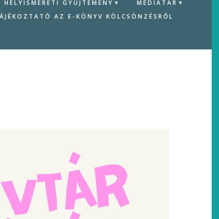
HELYISMERETI GYŰJTEMÉNY
MÉDIATÁR
ÁJÉKOZTATÓ AZ E-KÖNYV KÖLCSÖNZÉSRŐL