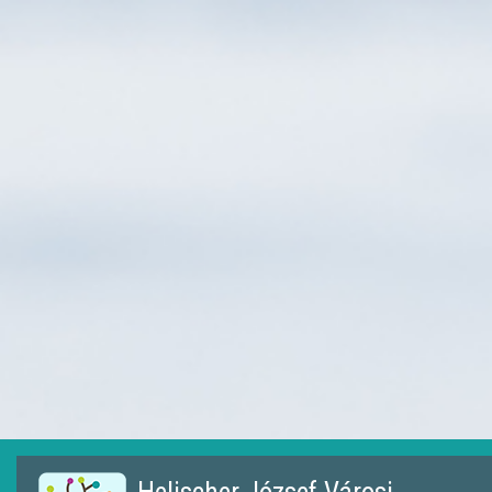
Ugrás
a
tartalomra