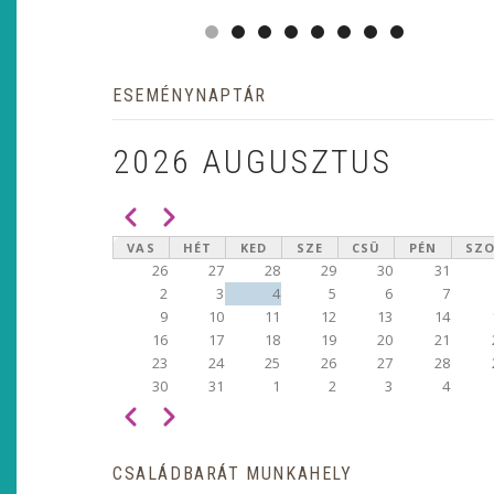
ESEMÉNYNAPTÁR
2026 AUGUSZTUS
Előző
Következő
OLDALSZÁMOZÁS
VAS
HÉT
KED
SZE
CSÜ
PÉN
SZ
26
27
28
29
30
31
2
3
4
5
6
7
9
10
11
12
13
14
16
17
18
19
20
21
23
24
25
26
27
28
30
31
1
2
3
4
Előző
Következő
OLDALSZÁMOZÁS
CSALÁDBARÁT MUNKAHELY