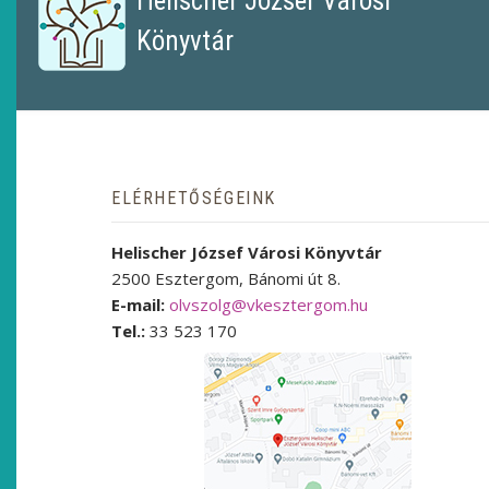
Helischer József Városi
Könyvtár
ELÉRHETŐSÉGEINK
Helischer József Városi Könyvtár
2500 Esztergom, Bánomi út 8.
E-mail:
olvszolg@vkesztergom.hu
Tel.:
33 523 170