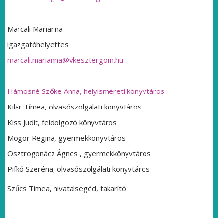
Marcali Marianna
igazgatóhelyettes
marcali.marianna@vkesztergom.hu
Hámosné Szőke Anna, helyismereti könyvtáros
Kilar Tímea, olvasószolgálati könyvtáros
Kiss Judit, feldolgozó könyvtáros
Mogor Regina, gyermekkönyvtáros
Osztrogonácz Ágnes , gyermekkönyvtáros
Pifkó Szeréna, olvasószolgálati könyvtáros
Szűcs Tímea, hivatalsegéd, takarító