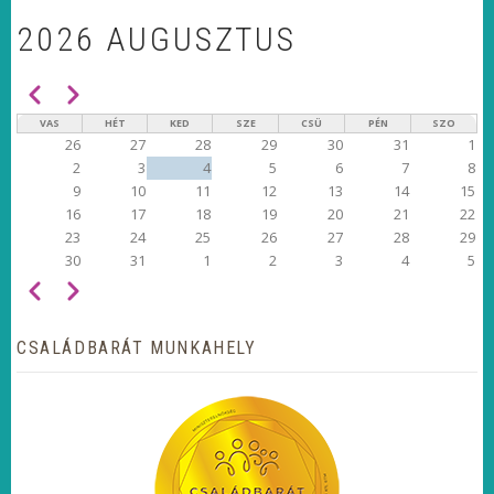
2026 AUGUSZTUS
Előző
Következő
OLDALSZÁMOZÁS
VAS
HÉT
KED
SZE
CSÜ
PÉN
SZO
26
27
28
29
30
31
1
2
3
4
5
6
7
8
9
10
11
12
13
14
15
16
17
18
19
20
21
22
23
24
25
26
27
28
29
30
31
1
2
3
4
5
Előző
Következő
OLDALSZÁMOZÁS
CSALÁDBARÁT MUNKAHELY