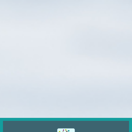
Ugrás
a
tartalomra