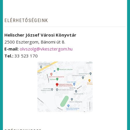
ELÉRHETŐSÉGEINK
Helischer József Városi Könyvtár
2500 Esztergom, Bánomi út 8.
E-mail:
olvszolg@vkesztergom.hu
Tel.:
33 523 170