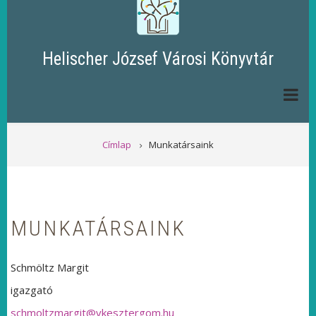
Helischer József Városi Könyvtár
MORZSA
Címlap
Munkatársaink
MUNKATÁRSAINK
Schmöltz Margit
igazgató
schmoltzmargit@vkesztergom.hu