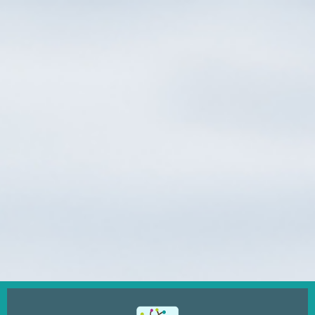
Ugrás
a
tartalomra