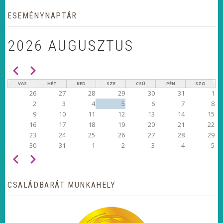
ESEMÉNYNAPTÁR
2026 AUGUSZTUS
Előző
Következő
OLDALSZÁMOZÁS
VAS
HÉT
KED
SZE
CSÜ
PÉN
SZO
26
27
28
29
30
31
1
2
3
4
5
6
7
8
9
10
11
12
13
14
15
16
17
18
19
20
21
22
23
24
25
26
27
28
29
30
31
1
2
3
4
5
Előző
Következő
OLDALSZÁMOZÁS
CSALÁDBARÁT MUNKAHELY