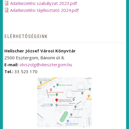
Adatkezelési szabályzat 2023.pdf
Adatkezelési tájékoztató 2024.pdf
ELÉRHETŐSÉGEINK
Helischer József Városi Könyvtár
2500 Esztergom, Bánomi út 8.
E-mail:
olvszolg@vkesztergom.hu
Tel.:
33 523 170