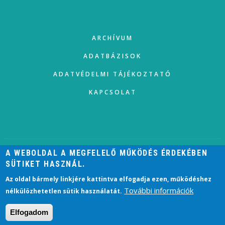
FOOTER
ARCHÍVUM
ADATBÁZISOK
ADATVÉDELMI TÁJÉKOZTATÓ
KAPCSOLAT
A WEBOLDAL A MEGFELELŐ MŰKÖDÉS ÉRDEKÉBEN
SÜTIKET HASZNÁL.
USER
ACCOUNT
BEJELENTKEZÉS
Az oldal bármely linkjére kattintva elfogadja ezen, működéshez
MENU
További információk
nélkülözhetetlen sütik használatát.
2021 © HELISCHER JÓZSEF VÁROSI KÖNYVTÁR, ESZTERGOM
Elfogadom