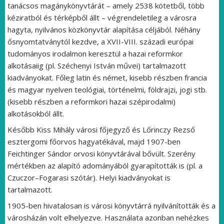
tanácsos magánykönyvtárát – amely 2538 kötetből, több
kéziratból és térképből állt – végrendeletileg a városra
hagyta, nyilvános közkönyvtár alapítása céljából. Néhány
ősnyomtatványtól kezdve, a XVII-VIII. századi európai
tudományos irodalmon keresztül a hazai reformkor
alkotásaiig (pl. Széchenyi István művei) tartalmazott
kiadványokat. Főleg latin és német, kisebb részben francia
és magyar nyelven teológiai, történelmi, földrajzi, jogi stb.
(kisebb részben a reformkori hazai szépirodalmi)
alkotásokból állt.
Később Kiss Mihály városi főjegyző és Lőrinczy Rezső
esztergomi főorvos hagyatékával, majd 1907-ben
Feichtinger Sándor orvosi könyvtárával bővült. Szerény
mértékben az alapító adományából gyarapították is (pl. a
Czuczor–Fogarasi szótár). Helyi kiadványokat is
tartalmazott.
1905-ben hivatalosan is városi könyvtárrá nyilvánították és a
városházán volt elhelyezve. Használata azonban nehézkes