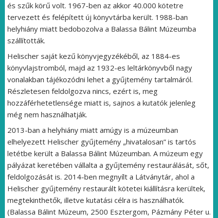
és szűk körű volt. 1967-ben az akkor 40.000 kötetre
tervezett és felépített új könyvtárba került. 1988-ban
helyhiány miatt bedobozolva a Balassa Bálint Múzeumba
szállították.
Helischer saját kezű könyvjegyzékéből, az 1884-es
könyvlajstromból, majd az 1932-es leltárkönyvből nagy
vonalakban tájékozódni lehet a gyűjtemény tartalmáról.
Részletesen feldolgozva nincs, ezért is, meg
hozzáférhetetlensége miatt is, sajnos a kutatók jelenleg
még nem használhatják.
2013-ban a helyhiány miatt amúgy is a múzeumban
elhelyezett Helischer gyűjtemény „hivatalosan” is tartós
letétbe került a Balassa Bálint Múzeumban. A múzeum egy
pályázat keretében vállalta a gyűjtemény restaurálását, sőt,
feldolgozását is. 2014-ben megnyílt a Látványtár, ahol a
Helischer gyűjtemény restaurált kötetei kiállításra kerültek,
megtekinthetők, illetve kutatási célra is használhatók.
(Balassa Bálint Múzeum, 2500 Esztergom, Pázmány Péter u.