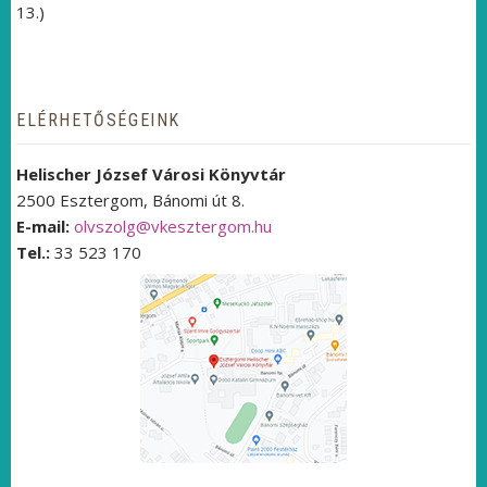
13.)
ELÉRHETŐSÉGEINK
Helischer József Városi Könyvtár
2500 Esztergom, Bánomi út 8.
E-mail:
olvszolg@vkesztergom.hu
Tel.:
33 523 170