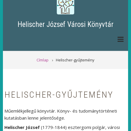
Helischer József Városi Könyvtár
MORZSA
Címlap
Helischer-gyűjtemény
HELISCHER-GYŰJTEMÉNY
Műemlékjellegű könyvtár. Könyv- és tudománytörténeti
kutatásban lenne jelentősége.
Helischer József
(1779-1844) esztergomi polgár, városi