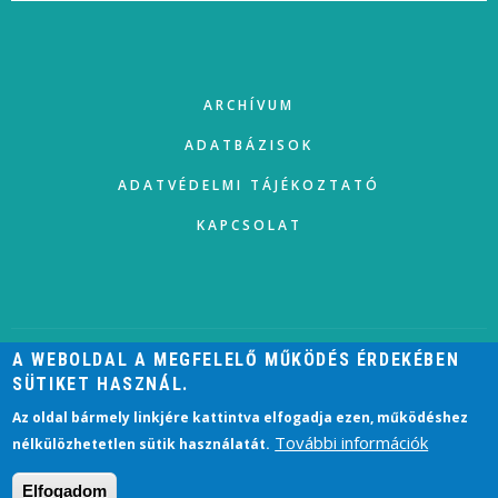
FOOTER
ARCHÍVUM
ADATBÁZISOK
ADATVÉDELMI TÁJÉKOZTATÓ
KAPCSOLAT
A WEBOLDAL A MEGFELELŐ MŰKÖDÉS ÉRDEKÉBEN
SÜTIKET HASZNÁL.
USER
ACCOUNT
BEJELENTKEZÉS
Az oldal bármely linkjére kattintva elfogadja ezen, működéshez
MENU
További információk
nélkülözhetetlen sütik használatát.
2021 © HELISCHER JÓZSEF VÁROSI KÖNYVTÁR, ESZTERGOM
Elfogadom