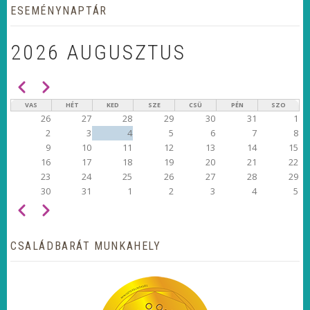
ESEMÉNYNAPTÁR
2026 AUGUSZTUS
Előző
Következő
OLDALSZÁMOZÁS
VAS
HÉT
KED
SZE
CSÜ
PÉN
SZO
26
27
28
29
30
31
1
2
3
4
5
6
7
8
9
10
11
12
13
14
15
16
17
18
19
20
21
22
23
24
25
26
27
28
29
30
31
1
2
3
4
5
Előző
Következő
OLDALSZÁMOZÁS
CSALÁDBARÁT MUNKAHELY