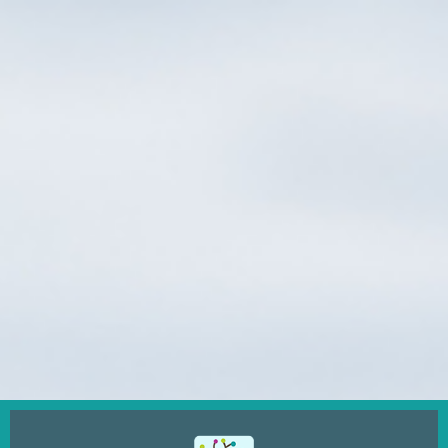
Ugrás
a
tartalomra