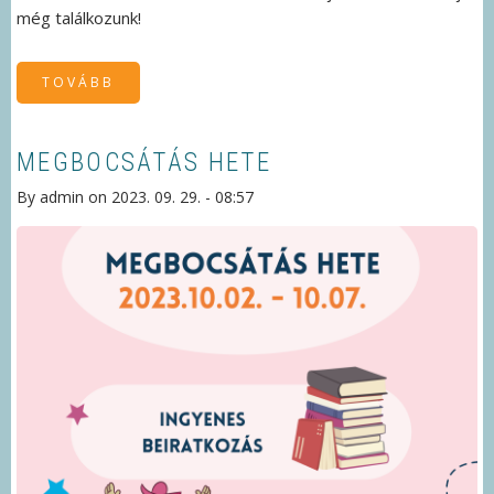
még találkozunk!
TOVÁBB
(VENDÉGÜNK
VOLT
M.
KÁCSOR
ZOLTÁN
MESEÍRÓ
MEGBOCSÁTÁS HETE
)
By
admin
on
2023. 09. 29. - 08:57