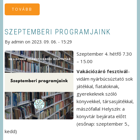
TOVÁBB
(ORSZÁGOS
KÖNYVTÁRI
NAPOK
2023)
SZEPTEMBERI PROGRAMJAINK
By
admin
on
2023. 09. 06. - 15:29
Szeptember 4. hétfő 7.30
– 15.00
Vakációzáró fesztivál
–
vidám nyárbúcsúztató sok
játékkal, fiataloknak,
gyerekeknek szóló
könyvekkel, társasjátékkal,
mászófallal Helyszín: a
könyvtár bejárata előtt
(esőnap: szeptember 5.,
kedd)