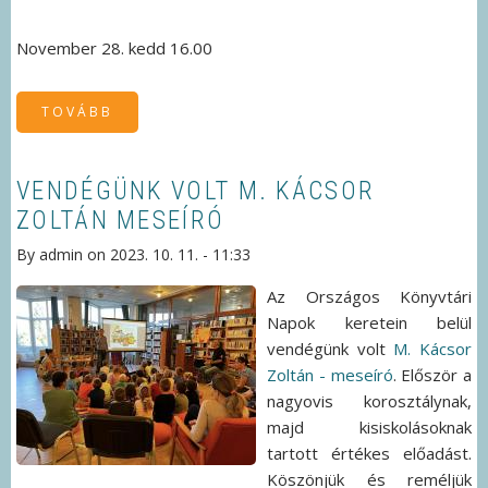
November 28. kedd 16.00
TOVÁBB
(NOVEMBERI
GYERMEKKÖNYVTÁRI
PROGRAMJAINK
)
VENDÉGÜNK VOLT M. KÁCSOR
ZOLTÁN MESEÍRÓ
By
admin
on
2023. 10. 11. - 11:33
Az Országos Könyvtári
Napok keretein belül
vendégünk volt
M. Kácsor
Zoltán - meseíró
. Először a
nagyovis korosztálynak,
majd kisiskolásoknak
tartott értékes előadást.
Köszönjük és reméljük