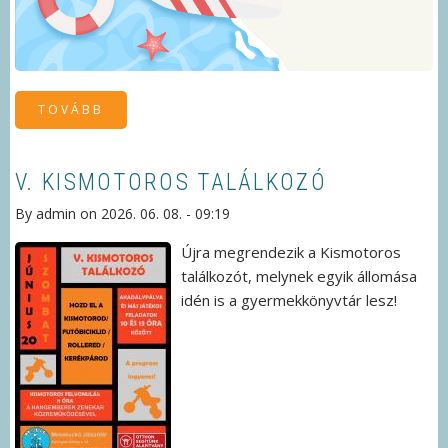
TOVÁBB
(A
KÖNYVTÁR
NYÁRI
ZÁRÁSA)
V. KISMOTOROS TALÁLKOZÓ
By
admin
on
2026. 06. 08. - 09:19
Újra megrendezik a Kismotoros
találkozót, melynek egyik állomása
idén is a gyermekkönyvtár lesz!