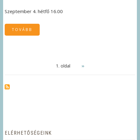
Szeptember 4. hétfő 16.00
TOVÁBB
(SZEPTEMBERI
PROGRAMJAINK
)
OLDALSZÁMOZÁS
1. oldal
Következő
››
oldal
ELÉRHETŐSÉGEINK