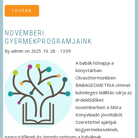
TOVÁBB
(GYEREKEDD
-
MESEDÉLUTÁN)
NOVEMBERI
GYERMEKPROGRAMJAINK
By
admin
on
2025. 10. 28. - 13:09
A babák hónapja a
könyvtárban.
Olvasótermünkben
BABAGEOMETRIA címmel
különleges kiállítás várja az
érdeklődőket
novemberben a Móra
Könyvkiadó jóvoltából.
Szeretettel ajánljuk
kisgyermekeseknek,
nagyszülőknek és természetesen a babáknak.