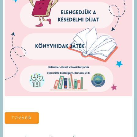
TOVÁBB
(MEGBOCSÁTÁS
HETE
)