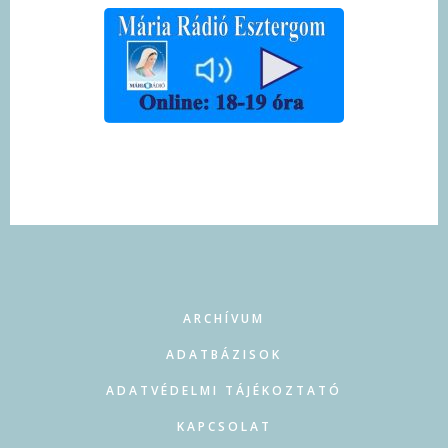
FOOTER
ARCHÍVUM
ADATBÁZISOK
ADATVÉDELMI TÁJÉKOZTATÓ
KAPCSOLAT