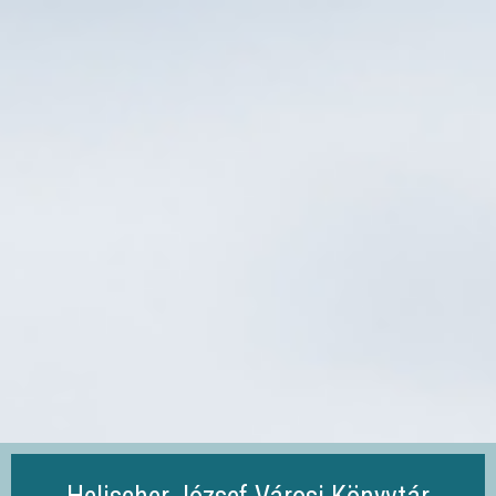
Ugrás
a
tartalomra