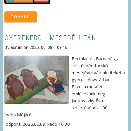
TOVÁBB
(V.
KISMOTOROS
TALÁLKOZÓ
)
GYEREKEDD - MESEDÉLUTÁN
By
admin
on
2026. 06. 08. - 09:16
Bertalan és Barnabás, a
két tündéri tacskó
meséjével várunk titeket a
gyerekkönyvtárban!
Ezzel a mesével
emlékezünk meg
Janikovszky Éva
születésének 100.
évfordulójáról.
Időpont: 2026.06.09. kedd 16:30