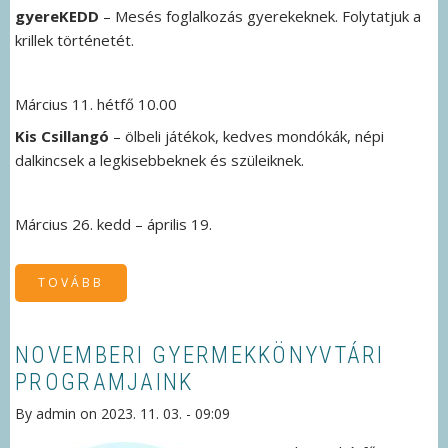
gyereKEDD
– Mesés foglalkozás gyerekeknek. Folytatjuk a
krillek történetét.
Március 11. hétfő 10.00
Kis Csillangó
– ölbeli játékok, kedves mondókák, népi
dalkincsek a legkisebbeknek és szüleiknek.
Március 26. kedd – április 19.
TOVÁBB
(MÁRCIUSI
PROGRAMJAINK
GYERMEKEKNEK
ÉS
SZÜLEIKNEK
)
NOVEMBERI GYERMEKKÖNYVTÁRI
PROGRAMJAINK
By
admin
on
2023. 11. 03. - 09:09