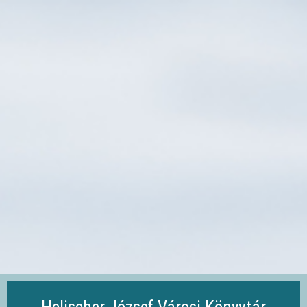
Ugrás
a
tartalomra