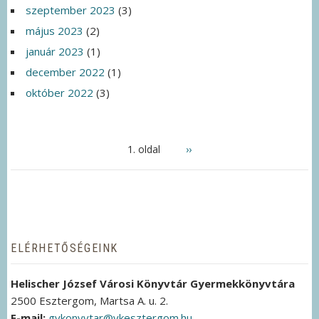
szeptember 2023
(3)
május 2023
(2)
január 2023
(1)
december 2022
(1)
október 2022
(3)
OLDALSZÁMOZÁS
1. oldal
Következő
››
oldal
ELÉRHETŐSÉGEINK
Helischer József Városi Könyvtár Gyermekkönyvtára
2500 Esztergom, Martsa A. u. 2.
E-mail:
gykonyvtar@vkesztergom.hu