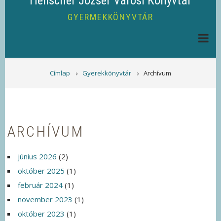
Helischer József Városi Könyvtár
GYERMEKKÖNYVTÁR
MORZSA
Címlap
Gyerekkönyvtár
Archívum
ARCHÍVUM
június 2026
(2)
október 2025
(1)
február 2024
(1)
november 2023
(1)
október 2023
(1)