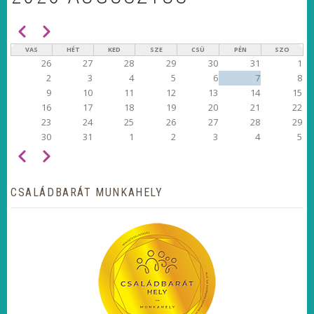
Előző
Következő
OLDALSZÁMOZÁS
VAS
HÉT
KED
SZE
CSÜ
PÉN
SZO
26
27
28
29
30
31
1
2
3
4
5
6
7
8
9
10
11
12
13
14
15
16
17
18
19
20
21
22
23
24
25
26
27
28
29
30
31
1
2
3
4
5
Előző
Következő
OLDALSZÁMOZÁS
CSALÁDBARÁT MUNKAHELY