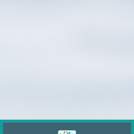
Ugrás
a
tartalomra