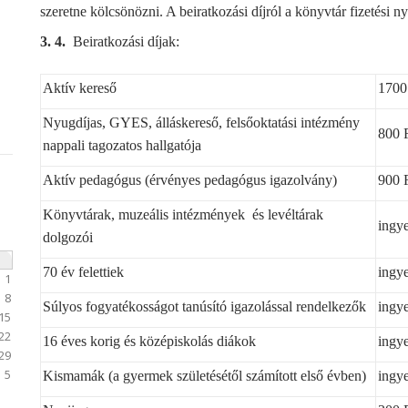
szeretne kölcsönözni. A beiratkozási díjról a könyvtár fizetési n
3. 4.
Beiratkozási díjak:
Aktív kereső
1700
Nyugdíjas, GYES, álláskereső, felsőoktatási intézmény
800 
nappali tagozatos hallgatója
Aktív pedagógus (érvényes pedagógus igazolvány)
900 
Könyvtárak, muzeális intézmények és levéltárak
ingy
dolgozói
O
70 év felettiek
ingy
1
8
Súlyos fogyatékosságot tanúsító igazolással rendelkezők
ingy
15
22
16 éves korig és középiskolás diákok
ingy
29
5
Kismamák (a gyermek születésétől számított első évben)
ingy