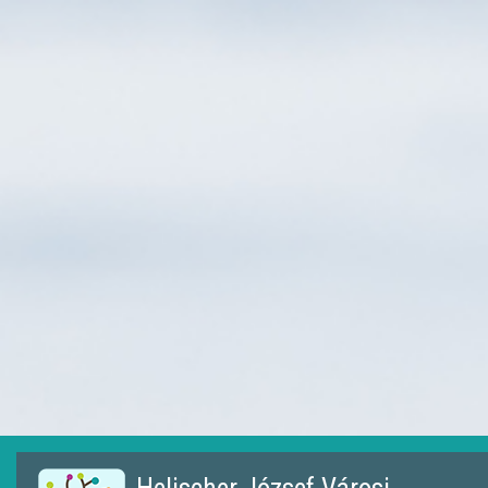
Ugrás
a
tartalomra