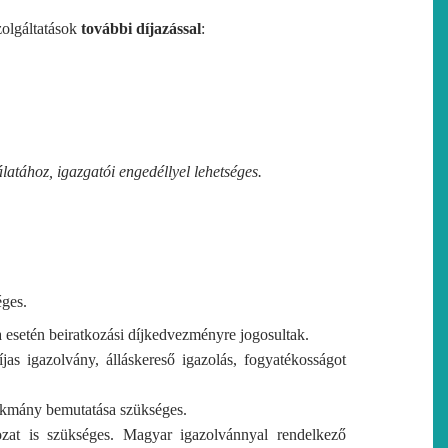
zolgáltatások
további díjazással
:
atához, igazgatói engedéllyel lehetséges.
éges.
esetén beiratkozási díjkedvezményre jogosultak.
jas igazolvány, álláskereső igazolás, fogyatékosságot
okmány bemutatása szükséges.
ozat is szükséges. Magyar igazolvánnyal rendelkező