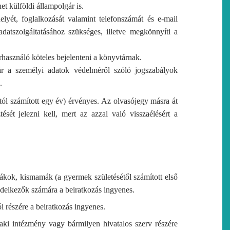
et külföldi állampolgár is.
yét, foglalkozását valamint telefonszámát és e-mail
datszolgáltatásához szükséges, illetve megkönnyíti a
használó köteles bejelenteni a könyvtárnak.
ár a személyi adatok védelméről szóló jogszabályok
.
tól számított egy év) érvényes. Az olvasójegy másra át
ését jelezni kell, mert az azzal való visszaélésért a
iákok, kismamák (a gyermek születésétől számított első
ndelkezők számára a beiratkozás ingyenes.
 részére a beiratkozás ingyenes.
aki intézmény vagy bármilyen hivatalos szerv részére