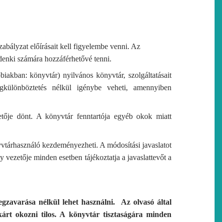
abályzat előírásait kell figyelembe venni. Az
denki számára hozzáférhetővé tenni.
akban: könyvtár) nyilvános könyvtár, szolgáltatásait
gkülönböztetés nélkül igénybe veheti, amennyiben
etője dönt. A könyvtár fenntartója egyéb okok miatt
tárhasználó kezdeményezheti. A módosítási javaslatot
y vezetője minden esetben tájékoztatja a javaslattevőt a
zavarása nélkül lehet használni. Az olvasó által
árt okozni tilos. A könyvtár tisztaságára minden