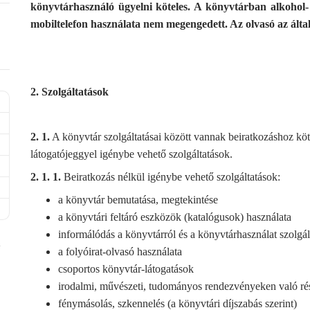
könyvtárhasználó ügyelni köteles. A könyvtárban alkohol- 
mobiltelefon használata nem megengedett. Az olvasó az által
2. Szolgáltatások
2. 1.
A könyvtár szolgáltatásai között vannak beiratkozáshoz kötö
látogatójeggyel igénybe vehető szolgáltatások.
2. 1. 1.
Beiratkozás nélkül igénybe vehető szolgáltatások:
a könyvtár bemutatása, megtekintése
a könyvtári feltáró eszközök (katalógusok) használata
informálódás a könyvtárról és a könyvtárhasználat szolgált
a folyóirat-olvasó használata
csoportos könyvtár-látogatások
irodalmi, művészeti, tudományos rendezvényeken való ré
-
fénymásolás, szkennelés (a könyvtári díjszabás szerint)