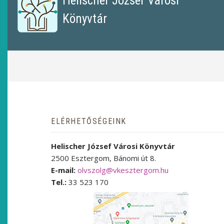
Helischer József Városi
Könyvtár
MORZSA
ELÉRHETŐSÉGEINK
Helischer József Városi Könyvtár
2500 Esztergom, Bánomi út 8.
E-mail:
olvszolg@vkesztergom.hu
Tel.:
33 523 170