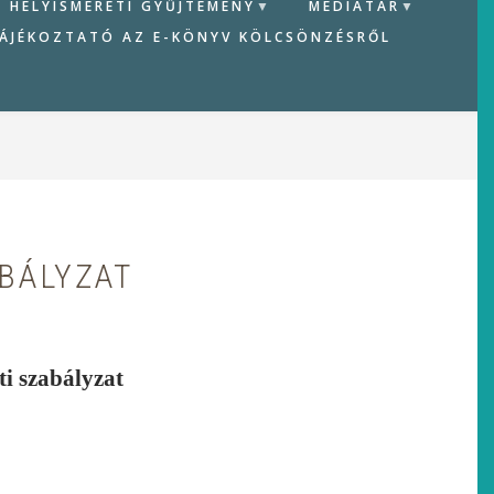
HELYISMERETI GYŰJTEMÉNY
MÉDIATÁR
ÁJÉKOZTATÓ AZ E-KÖNYV KÖLCSÖNZÉSRŐL
BÁLYZAT
i szabályzat