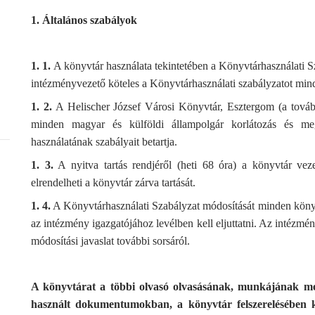
1. Általános szabályok
1. 1.
A könyvtár használata tekintetében a Könyvtárhasználati Sz
intézményvezető köteles a Könyvtárhasználati szabályzatot min
1. 2.
A Helischer József Városi Könyvtár, Esztergom (a további
minden magyar és külföldi állampolgár korlátozás és me
használatának szabályait betartja.
1. 3.
A nyitva tartás rendjéről (heti 68 óra) a könyvtár vez
elrendelheti a könyvtár zárva tartását.
1. 4.
A Könyvtárhasználati Szabályzat módosítását minden könyv
az intézmény igazgatójához levélben kell eljuttatni. Az intézmén
módosítási javaslat további sorsáról.
A könyvtárat a többi olvasó olvasásának, munkájának meg
használt dokumentumokban, a könyvtár felszerelésében k