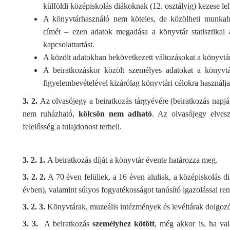
külföldi középiskolás diákoknak (12. osztályig) kezese leh
A könyvtárhasználó nem köteles, de közölheti munkahel
címét – ezen adatok megadása a könyvtár statisztikai a
kapcsolattartást.
A közölt adatokban bekövetkezett változásokat a könyvtár
A beiratkozáskor közölt személyes adatokat a könyvt
figyelembevételével kizárólag könyvtári célokra használja
3. 2.
Az olvasójegy a beiratkozás tárgyévére (beiratkozás napjá
nem ruházható,
kölcsön nem adható
. Az olvasójegy elveszt
felelősség a tulajdonost terheli.
3. 2. 1.
A beiratkozás díját a könyvtár évente határozza meg.
3. 2. 2.
A 70 éven felüliek, a 16 éven aluliak, a középiskolás d
évben), valamint súlyos fogyatékosságot tanúsító igazolással re
3. 2. 3.
Könyvtárak, muzeális intézmények és levéltárak dolgozói
3. 3.
A beiratkozás
személyhez kötött
, még akkor is, ha val