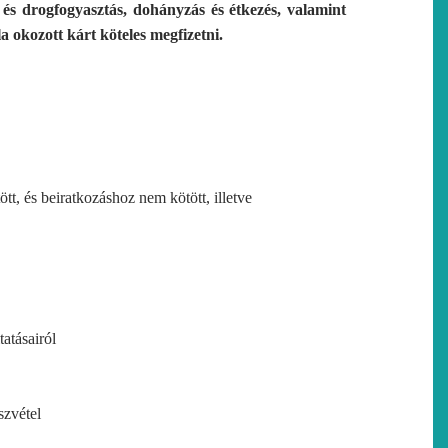
és drogfogyasztás, dohányzás és étkezés, valamint
a okozott kárt köteles megfizetni.
tt, és beiratkozáshoz nem kötött, illetve
atásairól
szvétel