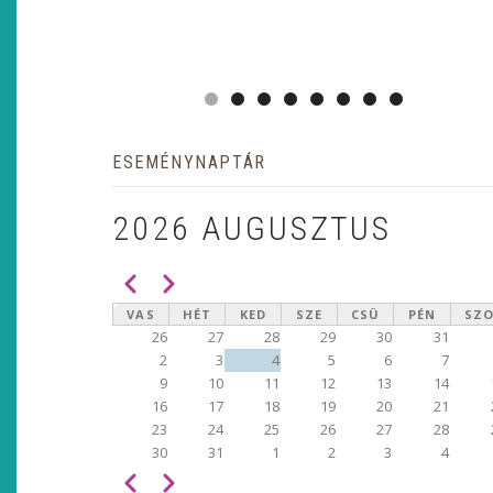
ESEMÉNYNAPTÁR
2026 AUGUSZTUS
Előző
Következő
OLDALSZÁMOZÁS
VAS
HÉT
KED
SZE
CSÜ
PÉN
SZ
26
27
28
29
30
31
2
3
4
5
6
7
9
10
11
12
13
14
16
17
18
19
20
21
23
24
25
26
27
28
30
31
1
2
3
4
Előző
Következő