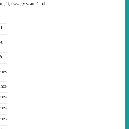
yugtát, és/vagy számlát ad.
 Ft
Ft
Ft
enes
enes
enes
enes
enes