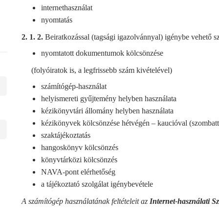
!
internethasználat
nyomtatás
2. 1. 2.
Beiratkozással (tagsági igazolvánnyal) igénybe vehető s
nyomtatott dokumentumok kölcsönzése
(folyóiratok is, a legfrissebb szám kivételével)
számítógép-használat
helyismereti gyűjtemény helyben használata
kézikönyvtári állomány helyben használata
kézikönyvek kölcsönzése hétvégén – kaucióval (szombatt
szaktájékoztatás
hangoskönyv kölcsönzés
könyvtárközi kölcsönzés
NAVA-pont elérhetőség
a tájékoztató szolgálat igénybevétele
A számítógép használatának feltételeit az
Internet-használati S