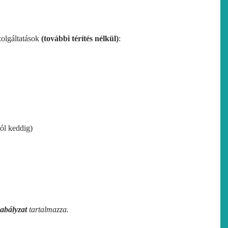
zolgáltatások
(további térítés nélkül)
:
ól keddig)
zabályzat
tartalmazza.