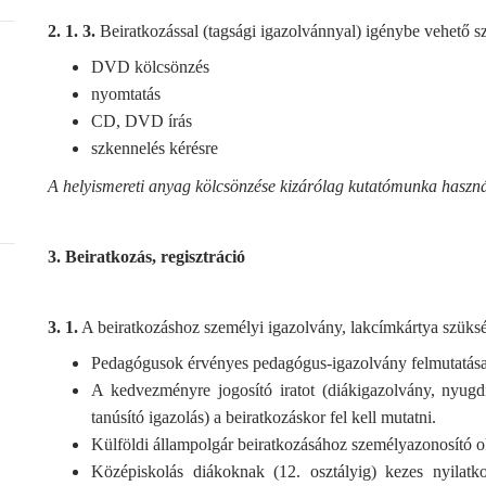
2. 1. 3.
Beiratkozással (tagsági igazolvánnyal) igénybe vehető s
DVD kölcsönzés
nyomtatás
CD, DVD írás
szkennelés kérésre
A helyismereti anyag kölcsönzése kizárólag kutatómunka használ
3. Beiratkozás, regisztráció
3. 1.
A beiratkozáshoz személyi igazolvány, lakcímkártya szüks
Pedagógusok érvényes pedagógus-igazolvány felmutatása 
A kedvezményre jogosító iratot (diákigazolvány, nyugdí
tanúsító igazolás) a beiratkozáskor fel kell mutatni.
Külföldi állampolgár beiratkozásához személyazonosító 
Középiskolás diákoknak (12. osztályig) kezes nyilatk