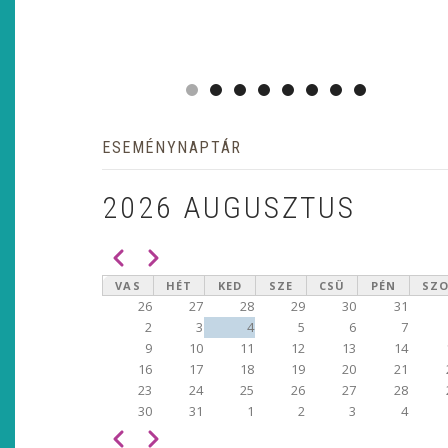
ESEMÉNYNAPTÁR
2026 AUGUSZTUS
Előző
Következő
OLDALSZÁMOZÁS
VAS
HÉT
KED
SZE
CSÜ
PÉN
SZ
26
27
28
29
30
31
2
3
4
5
6
7
9
10
11
12
13
14
16
17
18
19
20
21
23
24
25
26
27
28
30
31
1
2
3
4
Előző
Következő