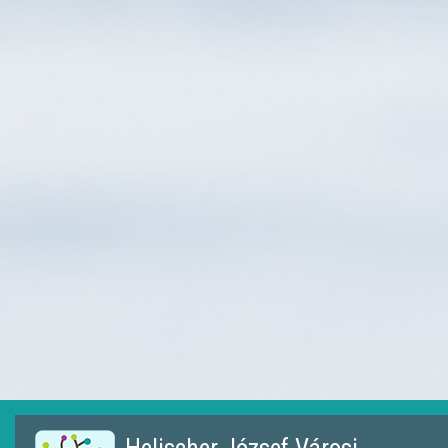
Ugrás
a
tartalomra