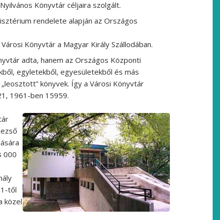
yilvános Könyvtár céljaira szolgált.
nisztérium rendelete alapján az Országos
 Városi Könyvtár a Magyar Király Szállodában.
önyvtár adta, hanem az Országos Központi
ekből, egyletekből, egyesületekből és más
 „leosztott” könyvek. Így a Városi Könyvtár
21, 1961-ben 15959.
tár
Dezső
dására
8 000
hály
 1-től
a közel