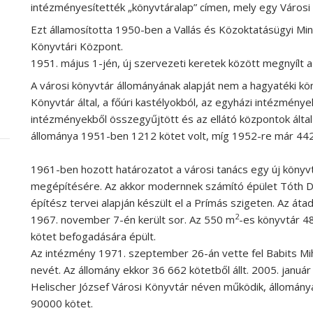
intézményesítették „könyvtáralap” címen, mely egy Városi N
Ezt államosította 1950-ben a Vallás és Közoktatásügyi Mi
Könyvtári Központ.
1951. május 1-jén, új szervezeti keretek között megnyílt a
A városi könyvtár állományának alapját nem a hagyatéki k
Könyvtár által, a főúri kastélyokból, az egyházi intézmény
intézményekből összegyűjtött és az ellátó központok által
állománya 1951-ben 1212 kötet volt, míg 1952-re már 44
1961-ben hozott határozatot a városi tanács egy új könyv
megépítésére. Az akkor modernnek számító épület Tóth 
építész tervei alapján készült el a Prímás szigeten. Az áta
2
1967. november 7-én került sor. Az 550 m
-es könyvtár 4
kötet befogadására épült.
Az intézmény 1971. szeptember 26-án vette fel Babits Mi
nevét. Az állomány ekkor 36 662 kötetből állt. 2005. január
Helischer József Városi Könyvtár néven működik, állomány
90000 kötet.