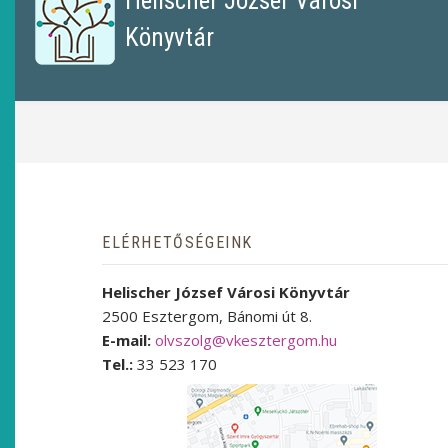
Helischer József Városi
Könyvtár
MORZSA
ELÉRHETŐSÉGEINK
Helischer József Városi Könyvtár
2500 Esztergom, Bánomi út 8.
E-mail:
olvszolg@vkesztergom.hu
Tel.:
33 523 170