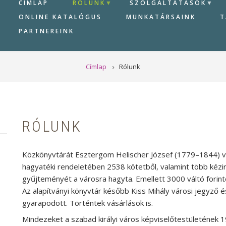
CÍMLAP
RÓLUNK
SZOLGÁLTATÁSOK
ONLINE KATALÓGUS
MUNKATÁRSAINK
T
PARTNEREINK
Címlap
Rólunk
RÓLUNK
Közkönyvtárát Esztergom Helischer József (1779–1844) vár
hagyatéki rendeletében 2538 kötetből, valamint több kézi
gyűjteményét a városra hagyta. Emellett 3000 váltó forinto
Az alapítványi könyvtár később Kiss Mihály városi jegyző 
gyarapodott. Történtek vásárlások is.
Mindezeket a szabad királyi város képviselőtestületének 