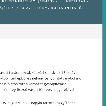
HELYISMERETI GYŰJTEMÉNY
MÉDIATÁR
ÁJÉKOZTATÓ AZ E-KÖNYV KÖLCSÖNZÉSRŐL
osi tanácsnoknak köszönheti, aki az 1844. évi
ratból, térképből és néhány ősnyomtatványból álló
t is biztosított a könyvtár gyarapítására.
és Lőrinczy Rezső városi főorvos hagyatékával
1905. augusztus 28. napján tartott közgyűlésén