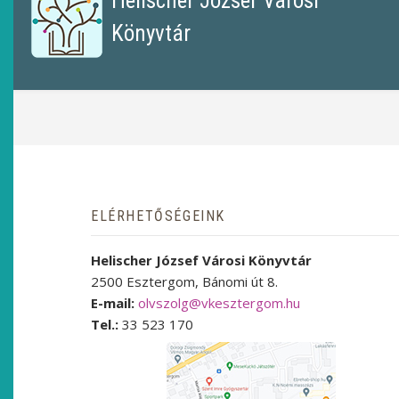
Helischer József Városi
Könyvtár
MORZSA
ELÉRHETŐSÉGEINK
Helischer József Városi Könyvtár
2500 Esztergom, Bánomi út 8.
E-mail:
olvszolg@vkesztergom.hu
Tel.:
33 523 170