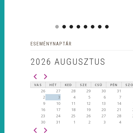
ESEMÉNYNAPTÁR
2026 AUGUSZTUS
Előző
Következő
OLDALSZÁMOZÁS
VAS
HÉT
KED
SZE
CSÜ
PÉN
SZ
26
27
28
29
30
31
2
3
4
5
6
7
9
10
11
12
13
14
16
17
18
19
20
21
23
24
25
26
27
28
30
31
1
2
3
4
Előző
Következő