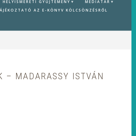
HELYISMERETI GYŰJTEMÉNY
MÉDIATÁR
ÁJÉKOZTATÓ AZ E-KÖNYV KÖLCSÖNZÉSRŐL
K – MADARASSY ISTVÁN