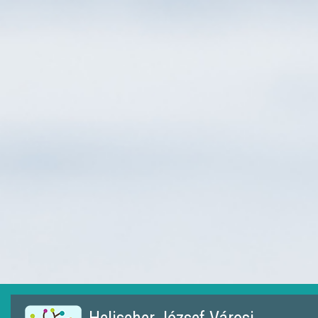
Ugrás
a
tartalomra