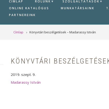
CÍMLAP
RÓLUNK
SZOLGÁLTATÁSOK
ONLINE KATALÓGUS
MUNKATÁRSAINK
T
PARTNEREINK
Címlap
Könyvtári beszélgetések – Madarassy István
KÖNYVTÁRI BESZÉLGETÉSE
2019. szept. 9.
Madarassy István