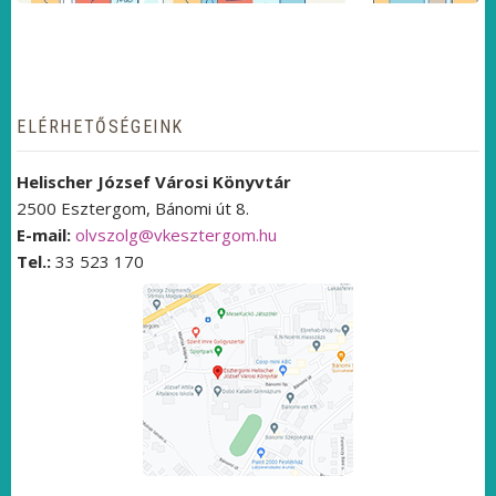
ELÉRHETŐSÉGEINK
Helischer József Városi Könyvtár
2500 Esztergom, Bánomi út 8.
E-mail:
olvszolg@vkesztergom.hu
Tel.:
33 523 170