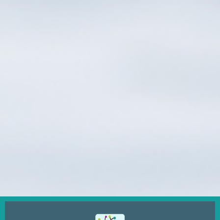
Ugrás
a
tartalomra