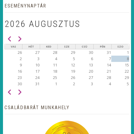
ESEMÉNYNAPTÁR
2026 AUGUSZTUS
Előző
Következő
OLDALSZÁMOZÁS
VAS
HÉT
KED
SZE
CSÜ
PÉN
SZO
26
27
28
29
30
31
1
2
3
4
5
6
7
8
9
10
11
12
13
14
15
16
17
18
19
20
21
22
23
24
25
26
27
28
29
30
31
1
2
3
4
5
Előző
Következő
OLDALSZÁMOZÁS
CSALÁDBARÁT MUNKAHELY