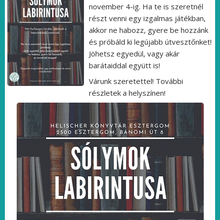
november 4-ig. Ha te is szeretnél
részt venni egy izgalmas játékban,
akkor ne habozz, gyere be hozzánk
és próbáld ki legújabb útvesztőnket!
Jöhetsz egyedül, vagy akár
barátaiddal együtt is!
Várunk szeretettel! További
részletek a helyszínen!