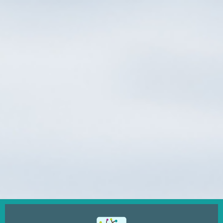
Ugrás
a
tartalomra