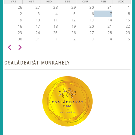
VAS
HÉT
KED
SZE
CSÜ
PÉN
SZO
26
27
28
29
30
31
1
2
3
4
5
6
7
8
9
10
11
12
13
14
15
16
17
18
19
20
21
22
23
24
25
26
27
28
29
30
31
1
2
3
4
5
Előző
Következő
OLDALSZÁMOZÁS
CSALÁDBARÁT MUNKAHELY