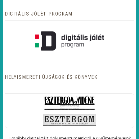
DIGITÁLIS JÓLÉT PROGRAM
HELYISMERETI ÚJSÁGOK ÉS KÖNYVEK
További digitalizált dokumentumainkról a Gyűjteményeink