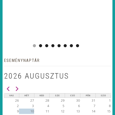
ESEMÉNYNAPTÁR
2026 AUGUSZTUS
Előző
Következő
OLDALSZÁMOZÁS
VAS
HÉT
KED
SZE
CSÜ
PÉN
SZO
26
27
28
29
30
31
1
2
3
4
5
6
7
8
9
10
11
12
13
14
15