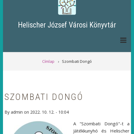
Helischer József Városi Könyvtár
MORZSA
Címlap
Szombati Dongó
SZOMBATI DONGÓ
By
admin
on
2022. 10. 12. - 10:04
A "Szombati Dongó"-t a
Játékkunyhó és Helischer