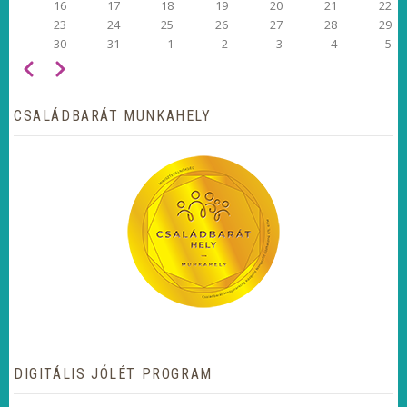
16
17
18
19
20
21
22
23
24
25
26
27
28
29
30
31
1
2
3
4
5
Előző
Következő
OLDALSZÁMOZÁS
CSALÁDBARÁT MUNKAHELY
DIGITÁLIS JÓLÉT PROGRAM