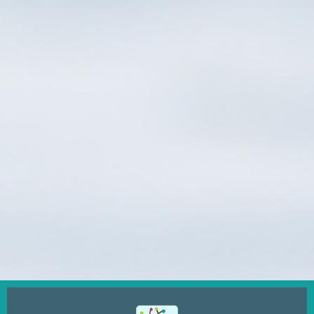
Ugrás
a
tartalomra