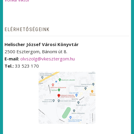
ELÉRHETŐSÉGEINK
Helischer József Városi Könyvtár
2500 Esztergom, Bánomi út 8.
E-mail:
olvszolg@vkesztergom.hu
Tel.:
33 523 170