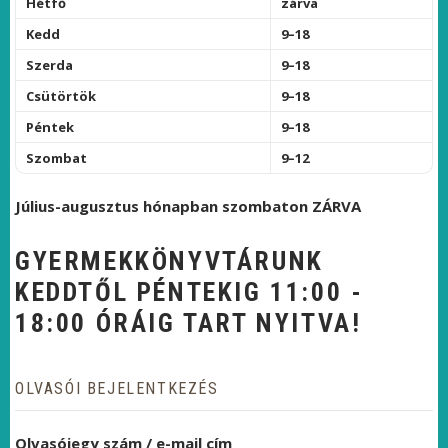
Hétfő
zárva
Kedd
9–18
Szerda
9–18
Csütörtök
9–18
Péntek
9–18
Szombat
9–12
Július-augusztus hónapban szombaton ZÁRVA
GYERMEKKÖNYVTÁRUNK
KEDDTŐL PÉNTEKIG 11:00 -
18:00 ÓRÁIG TART NYITVA!
OLVASÓI BEJELENTKEZÉS
Olvasójegy szám / e-mail cím