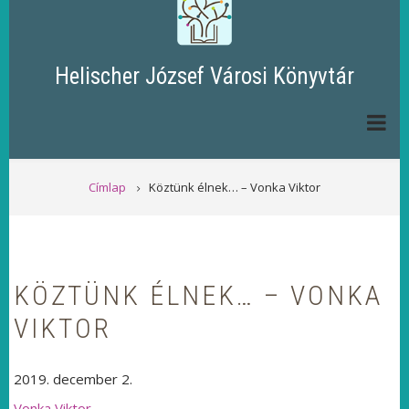
Helischer József Városi Könyvtár
MORZSA
Címlap
Köztünk élnek… – Vonka Viktor
KÖZTÜNK ÉLNEK… – VONKA
VIKTOR
2019. december 2.
Vonka Viktor