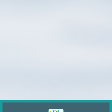
Ugrás
a
tartalomra