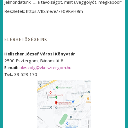
Jelmondatunk: „…a távolságot, mint üveggolyót, megkapod!”
Részletek: https://fb.me/e/7F09KvH9m
ELÉRHETŐSÉGEINK
Helischer József Városi Könyvtár
2500 Esztergom, Bánomi út 8.
E-mail:
olvszolg@vkesztergom.hu
Tel.:
33 523 170