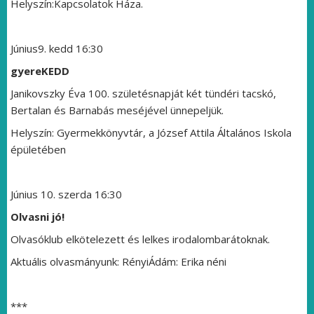
Helyszín:Kapcsolatok Háza.
Június9. kedd 16:30
gyereKEDD
Janikovszky Éva 100. születésnapját két tündéri tacskó,
Bertalan és Barnabás meséjével ünnepeljük.
Helyszín: Gyermekkönyvtár, a József Attila Általános Iskola
épületében
Június 10. szerda 16:30
Olvasni jó!
Olvasóklub elkötelezett és lelkes irodalombarátoknak.
Aktuális olvasmányunk:
RényiÁdám: Erika néni
***