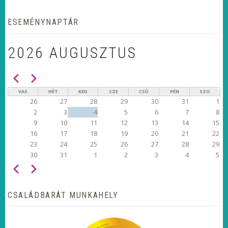
ESEMÉNYNAPTÁR
2026 AUGUSZTUS
Előző
Következő
OLDALSZÁMOZÁS
VAS
HÉT
KED
SZE
CSÜ
PÉN
SZO
26
27
28
29
30
31
1
2
3
4
5
6
7
8
9
10
11
12
13
14
15
16
17
18
19
20
21
22
23
24
25
26
27
28
29
30
31
1
2
3
4
5
Előző
Következő
OLDALSZÁMOZÁS
CSALÁDBARÁT MUNKAHELY