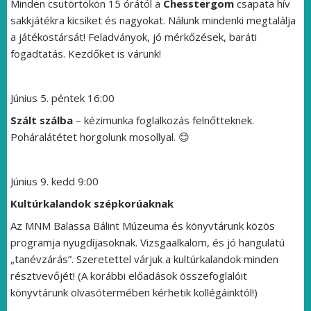
Minden csütörtökön 15 órától a
Chesstergom
csapata hív
sakkjátékra kicsiket és nagyokat. Nálunk mindenki megtalálja
a játékostársát! Feladványok, jó mérkőzések, baráti
fogadtatás. Kezdőket is várunk!
Június 5. péntek 16:00
Szált szálba
– kézimunka foglalkozás felnőtteknek.
Poháralátétet horgolunk mosollyal. 😊
Június 9. kedd 9:00
Kultúrkalandok szépkorúaknak
Az MNM Balassa Bálint Múzeuma és könyvtárunk közös
programja nyugdíjasoknak. Vizsgaalkalom, és jó hangulatú
„tanévzárás”. Szeretettel várjuk a kultúrkalandok minden
résztvevőjét! (A korábbi előadások összefoglalóit
könyvtárunk olvasótermében kérhetik kollégáinktól!)