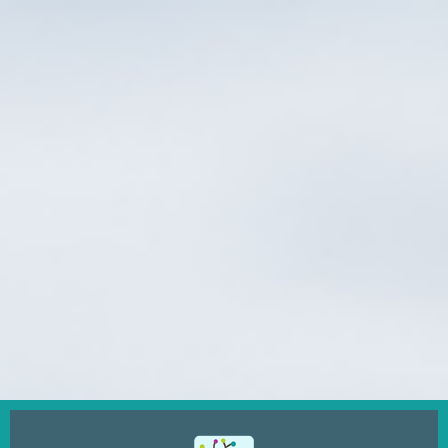
Ugrás
a
tartalomra