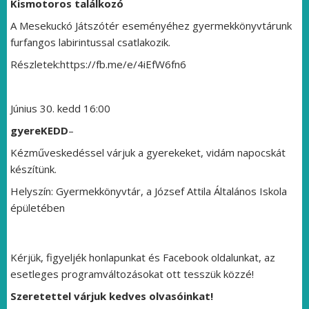
Kismotoros találkozó
A Mesekuckó Játszótér eseményéhez gyermekkönyvtárunk
furfangos labirintussal csatlakozik.
Részletek:https://fb.me/e/4iEfW6fn6
Június 30. kedd 16:00
gyereKEDD
–
Kézműveskedéssel várjuk a gyerekeket, vidám napocskát
készítünk.
Helyszín: Gyermekkönyvtár, a József Attila Általános Iskola
épületében
Kérjük, figyeljék honlapunkat és Facebook oldalunkat, az
esetleges programváltozásokat ott tesszük közzé!
Szeretettel várjuk kedves olvasóinkat!