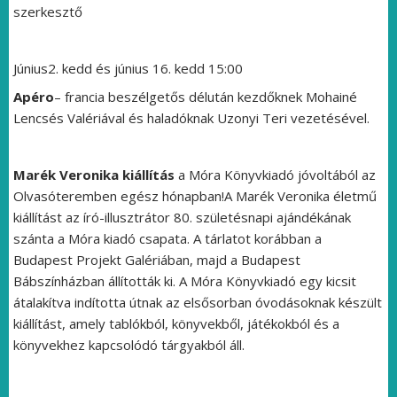
szerkesztő
Június2. kedd és június 16. kedd 15:00
Apéro
– francia beszélgetős délután kezdőknek Mohainé
Lencsés Valériával és haladóknak Uzonyi Teri vezetésével.
Marék Veronika kiállítás
a Móra Könyvkiadó jóvoltából az
Olvasóteremben egész hónapban!A Marék Veronika életmű
kiállítást az író-illusztrátor 80. születésnapi ajándékának
szánta a Móra kiadó csapata. A tárlatot korábban a
Budapest Projekt Galériában, majd a Budapest
Bábszínházban állították ki. A Móra Könyvkiadó egy kicsit
átalakítva indította útnak az elsősorban óvodásoknak készült
kiállítást, amely tablókból, könyvekből, játékokból és a
könyvekhez kapcsolódó tárgyakból áll.