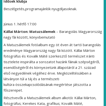
Idősek klubja
Beszélgetés,programajánlók nyugdíjasoknak.
Június 1. hétfő 17:00
Kállai Márton: Matuzsálemek
– Barangolás Magyarország
nagy fái között, könyvbemutató
A Matuzsálemek fotóalbum egy öt éven át tartó barangolás
eredménye Magyarország nagy fái között. Kállai Márton
fotográfus és Kovalik Máté szerkesztő természet iránti
tisztelete inspirálta a sorozatot hazánk fáinak szépségéről,
esendőségéről és környezetünk állapotáról a 21. század
első negyedének végéhez érve. Megközelítésükben a
látványon túl a táj és a természeti
kultúra összekapcsolódásának megértése játszotta a
főszerepet.
Résztvevők a Matuzsálemek album alkotói: Kállai Márton,
fotográfus; Kerekes Kata, grafikus; Kovalik Máté,