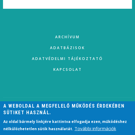
FOOTER
ARCHÍVUM
ADATBÁZISOK
ADATVÉDELMI TÁJÉKOZTATÓ
KAPCSOLAT
A WEBOLDAL A MEGFELELŐ MŰKÖDÉS ÉRDEKÉBEN
SÜTIKET HASZNÁL.
USER
ACCOUNT
BEJELENTKEZÉS
Az oldal bármely linkjére kattintva elfogadja ezen, működéshez
MENU
További információk
nélkülözhetetlen sütik használatát.
2021 © HELISCHER JÓZSEF VÁROSI KÖNYVTÁR, ESZTERGOM