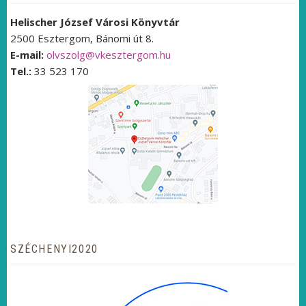
Helischer József Városi Könyvtár
2500 Esztergom, Bánomi út 8.
E-mail:
olvszolg@vkesztergom.hu
Tel.:
33 523 170
SZÉCHENYI2020