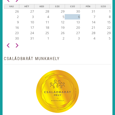
OLDALSZÁMOZÁS
VAS
HÉT
KED
SZE
CSÜ
PÉN
SZO
26
27
28
29
30
31
1
2
3
4
5
6
7
8
9
10
11
12
13
14
15
16
17
18
19
20
21
22
23
24
25
26
27
28
29
30
31
1
2
3
4
5
Előző
Következő
OLDALSZÁMOZÁS
CSALÁDBARÁT MUNKAHELY