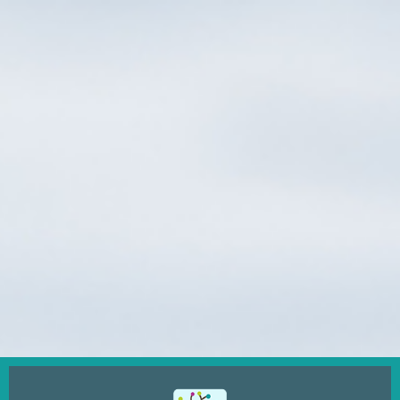
Ugrás
a
tartalomra