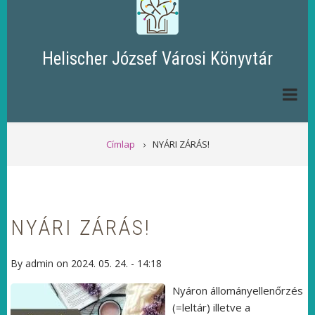
Helischer József Városi Könyvtár
MORZSA
Címlap
NYÁRI ZÁRÁS!
NYÁRI ZÁRÁS!
By
admin
on
2024. 05. 24. - 14:18
Nyáron állományellenőrzés
(=leltár) illetve a