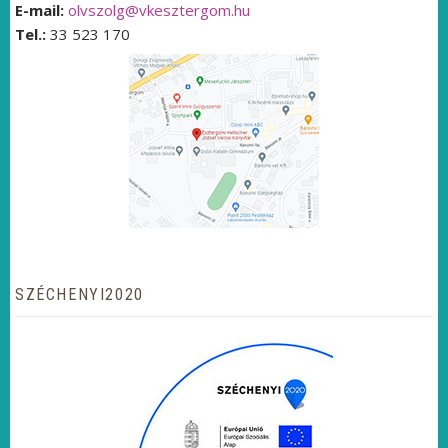
E-mail:
olvszolg@vkesztergom.hu
Tel.:
33 523 170
SZÉCHENYI2020