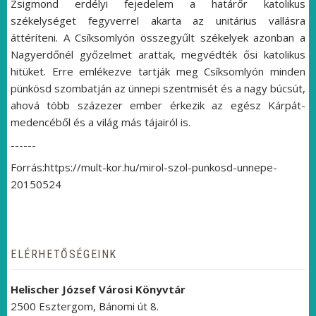
Zsigmond erdélyi fejedelem a határőr katolikus
székelységet fegyverrel akarta az unitárius vallásra
áttéríteni. A Csíksomlyón összegyűlt székelyek azonban a
Nagyerdőnél győzelmet arattak, megvédték ősi katolikus
hitüket. Erre emlékezve tartják meg Csíksomlyón minden
pünkösd szombatján az ünnepi szentmisét és a nagy búcsút,
ahová több százezer ember érkezik az egész Kárpát-
medencéből és a világ más tájairól is.
------
Forrás:https://mult-kor.hu/mirol-szol-punkosd-unnepe-
20150524
ELÉRHETŐSÉGEINK
Helischer József Városi Könyvtár
2500 Esztergom, Bánomi út 8.