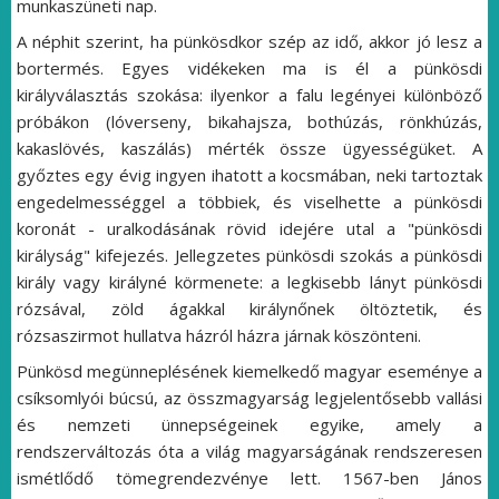
munkaszüneti nap.
A néphit szerint, ha pünkösdkor szép az idő, akkor jó lesz a
bortermés. Egyes vidékeken ma is él a pünkösdi
királyválasztás szokása: ilyenkor a falu legényei különböző
próbákon (lóverseny, bikahajsza, bothúzás, rönkhúzás,
kakaslövés, kaszálás) mérték össze ügyességüket. A
győztes egy évig ingyen ihatott a kocsmában, neki tartoztak
engedelmességgel a többiek, és viselhette a pünkösdi
koronát - uralkodásának rövid idejére utal a "pünkösdi
királyság" kifejezés. Jellegzetes pünkösdi szokás a pünkösdi
király vagy királyné körmenete: a legkisebb lányt pünkösdi
rózsával, zöld ágakkal királynőnek öltöztetik, és
rózsaszirmot hullatva házról házra járnak köszönteni.
Pünkösd megünneplésének kiemelkedő magyar eseménye a
csíksomlyói búcsú, az összmagyarság legjelentősebb vallási
és nemzeti ünnepségeinek egyike, amely a
rendszerváltozás óta a világ magyarságának rendszeresen
ismétlődő tömegrendezvénye lett. 1567-ben János