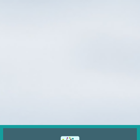
Ugrás
a
tartalomra