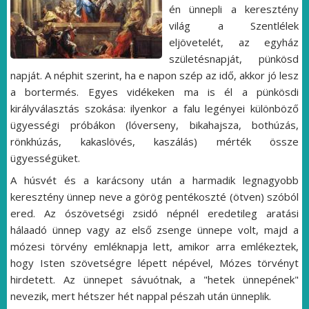
én ünnepli a keresztény
világ a Szentlélek
eljövetelét, az egyház
születésnapját, pünkösd
napját. A néphit szerint, ha e napon szép az idő, akkor jó lesz
a bortermés. Egyes vidékeken ma is él a pünkösdi
királyválasztás szokása: ilyenkor a falu legényei különböző
ügyességi próbákon (lóverseny, bikahajsza, bothúzás,
rönkhúzás, kakaslövés, kaszálás) mérték össze
ügyességüket.
A húsvét és a karácsony után a harmadik legnagyobb
keresztény ünnep neve a görög pentékoszté (ötven) szóból
ered. Az ószövetségi zsidó népnél eredetileg aratási
hálaadó ünnep vagy az első zsenge ünnepe volt, majd a
mózesi törvény emléknapja lett, amikor arra emlékeztek,
hogy Isten szövetségre lépett népével, Mózes törvényt
hirdetett. Az ünnepet sávuótnak, a "hetek ünnepének"
nevezik, mert hétszer hét nappal pészah után ünneplik.