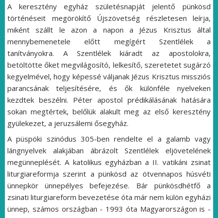
A keresztény egyház születésnapját jelentő pünkösd
történéseit megörökítő Újszövetség részletesen leírja,
miként szállt le azon a napon a Jézus Krisztus által
mennybemenetele előtt megígért Szentlélek a
tanítványokra. A Szentlélek kiáradt az apostolokra,
betöltötte őket megvilágosító, lelkesítő, szeretetet sugárzó
kegyelmével, hogy képessé váljanak Jézus Krisztus missziós
parancsának teljesítésére, és ők különféle nyelveken
kezdtek beszélni. Péter apostol prédikálásának hatására
sokan megtértek, belőlük alakult meg az első keresztény
gyülekezet, a jeruzsálemi ősegyház.
A püspöki szinódus 305-ben rendelte el a galamb vagy
lángnyelvek alakjában ábrázolt Szentlélek eljövetelének
megünneplését. A katolikus egyházban a II. vatikáni zsinat
liturgiareformja szerint a pünkösd az ötvennapos húsvéti
ünnepkör ünnepélyes befejezése. Bár pünkösdhétfő a
zsinati liturgiareform bevezetése óta már nem külön egyházi
ünnep, számos országban - 1993 óta Magyarországon is -