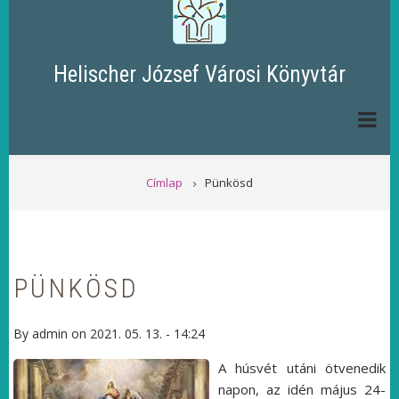
Helischer József Városi Könyvtár
MORZSA
Címlap
Pünkösd
PÜNKÖSD
By
admin
on
2021. 05. 13. - 14:24
A húsvét utáni ötvenedik
napon, az idén május 24-