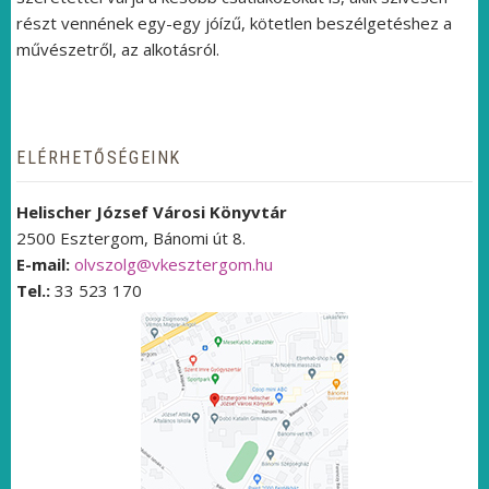
részt vennének egy-egy jóízű, kötetlen beszélgetéshez a
művészetről, az alkotásról.
ELÉRHETŐSÉGEINK
Helischer József Városi Könyvtár
2500 Esztergom, Bánomi út 8.
E-mail:
olvszolg@vkesztergom.hu
Tel.:
33 523 170