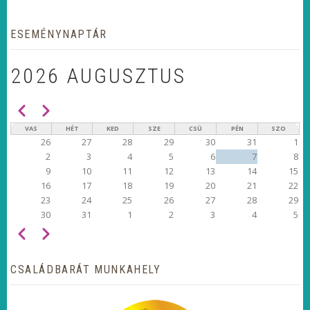
ESEMÉNYNAPTÁR
2026 AUGUSZTUS
Előző
Következő
OLDALSZÁMOZÁS
VAS
HÉT
KED
SZE
CSÜ
PÉN
SZO
26
27
28
29
30
31
1
2
3
4
5
6
7
8
9
10
11
12
13
14
15
16
17
18
19
20
21
22
23
24
25
26
27
28
29
30
31
1
2
3
4
5
Előző
Következő
OLDALSZÁMOZÁS
CSALÁDBARÁT MUNKAHELY