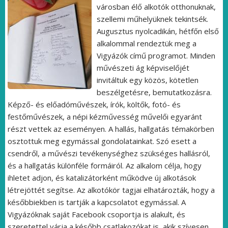
városban élő alkotók otthonuknak,
szellemi műhelyüknek tekintsék.
Augusztus nyolcadikán, hétfőn első
alkalommal rendeztük meg a
Vigyázók című programot. Minden
művészeti ág képviselőjét
invitáltuk egy közös, kötetlen
beszélgetésre, bemutatkozásra.
Képző- és előadóművészek, írók, költők, fotó- és
festőművészek, a népi kézművesség művelői egyaránt
részt vettek az eseményen. A hallás, hallgatás témakörben
osztottuk meg egymással gondolatainkat. Szó esett a
csendről, a művészi tevékenységhez szükséges hallásról,
és a hallgatás különféle formáiról. Az alkalom célja, hogy
ihletet adjon, és katalizátorként működve új alkotások
létrejöttét segítse. Az alkotókör tagjai elhatározták, hogy a
későbbiekben is tartják a kapcsolatot egymással. A
Vigyázóknak saját Facebook csoportja is alakult, és
szeretettel várja a később csatlakozókat is, akik szívesen