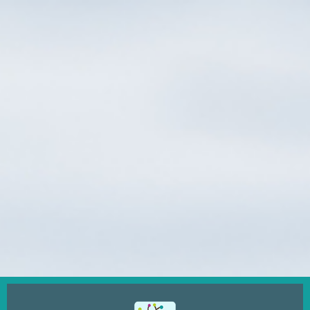
Ugrás
a
tartalomra