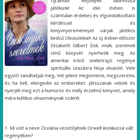
Újraindul Rejtélyek labirintusa
játékunk! Az idei évben is
számtalan érdekes és elgondolkodtató
kérdéssel és
könyvnyereménnyel várjuk játékos
kedvű Olvasóinkat! Az új évben először
Elizabeth Gilbert
Ízek, imák, szerelmek
című könyvét nyerhetik meg. Az
amerikai írónő önéletrajzi regénye
spirituális utazásra hívja olvasóit. Vele
együtt tanulhatjuk meg, mit jelent megismerni, megszeretni,
és ha kell, elengedni az embereket. Játsszanak velünk és
nyerjék meg ezt a humoros és mély érzelmű könyvet, amely
mára kultikus olvasmánynak számít.
1. Mi volt a neve Óceánia vezetőjének Orwell ikonikussá vált
regényében?