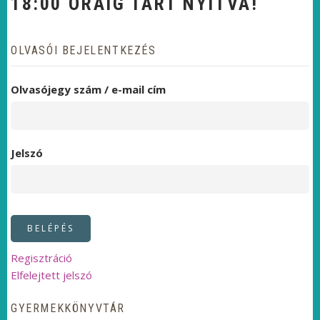
18:00 ÓRÁIG TART NYITVA!
OLVASÓI BEJELENTKEZÉS
Olvasójegy szám / e-mail cím
Jelszó
Regisztráció
Elfelejtett jelszó
GYERMEKKÖNYVTÁR