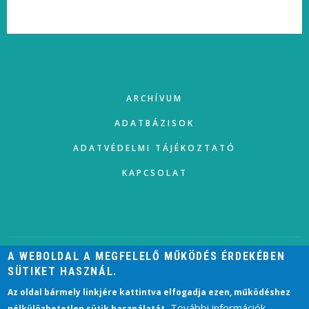
FOOTER
ARCHÍVUM
ADATBÁZISOK
ADATVÉDELMI TÁJÉKOZTATÓ
KAPCSOLAT
A WEBOLDAL A MEGFELELŐ MŰKÖDÉS ÉRDEKÉBEN
SÜTIKET HASZNÁL.
USER
ACCOUNT
BEJELENTKEZÉS
Az oldal bármely linkjére kattintva elfogadja ezen, működéshez
MENU
További információk
nélkülözhetetlen sütik használatát.