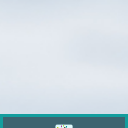
Ugrás
a
tartalomra