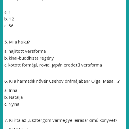
a. 1
b. 12
c. 56
5.
Mi a haiku?
a.
hajlított versforma
b. kínai-buddhista regény
c. kötött formájú, rövid, japán eredetű versforma
6.
Ki a harmadik nővér Csehov drámájában? Olga, Mása,…?
a. Irina
b. Natalja
c. Nyina
7. Ki írta az „Esztergom vármegye leírása” című könyvet?