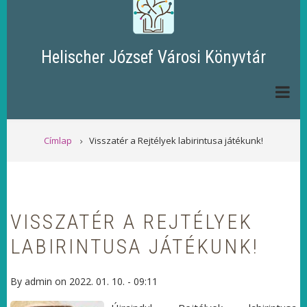
Helischer József Városi Könyvtár
MORZSA
Címlap
Visszatér a Rejtélyek labirintusa játékunk!
VISSZATÉR A REJTÉLYEK
LABIRINTUSA JÁTÉKUNK!
By
admin
on
2022. 01. 10. - 09:11