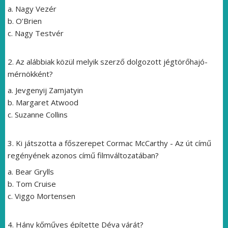
a.
Nagy Vezér
b. O’Brien
c. Nagy Testvér
2.
Az alábbiak közül melyik szerző dolgozott jégtörőhajó-
mérnökként?
a.
Jevgenyij Zamjatyin
b. Margaret Atwood
c. Suzanne Collins
3.
Ki játszotta a főszerepet Cormac McCarthy - Az út című
regényének azonos című filmváltozatában?
a.
Bear Grylls
b. Tom Cruise
c. Viggo Mortensen
4.
Hány kőműves építette Déva várát
?