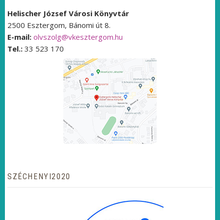
Helischer József Városi Könyvtár
2500 Esztergom, Bánomi út 8.
E-mail:
olvszolg@vkesztergom.hu
Tel.:
33 523 170
SZÉCHENYI2020