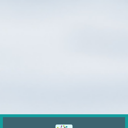
Ugrás
a
tartalomra