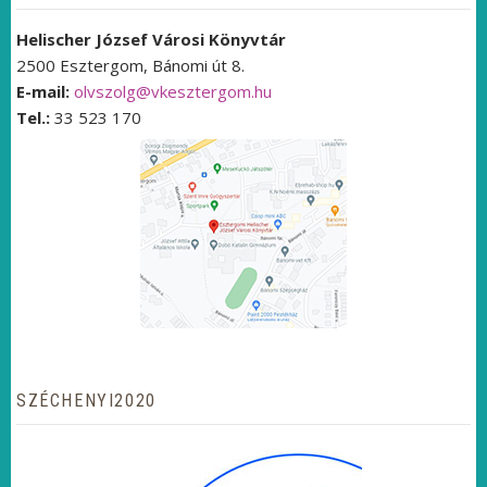
Helischer József Városi Könyvtár
2500 Esztergom, Bánomi út 8.
E-mail:
olvszolg@vkesztergom.hu
Tel.:
33 523 170
SZÉCHENYI2020