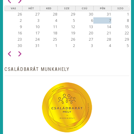
Előző
Következő
OLDALSZÁMOZÁS
VAS
HÉT
KED
SZE
CSÜ
PÉN
SZO
26
27
28
29
30
31
1
2
3
4
5
6
7
8
9
10
11
12
13
14
15
16
17
18
19
20
21
22
23
24
25
26
27
28
29
30
31
1
2
3
4
5
Előző
Következő
OLDALSZÁMOZÁS
CSALÁDBARÁT MUNKAHELY